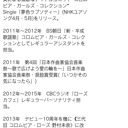
ビア・ガールズ・コレクション”
Single「夢色ラプソディー」(NHKユアソ
ング4月・5月)をリリース。
2011年〜2012年 BS朝日「新・平成
歌謡塾」コロムビア・ガールズ・コレク
ションとしてレギュラーアシスタントを
担当。
2011年 第4回「日本作曲家協会音楽
祭〜歌で広げよう愛の輪を〜」日本作曲
家協会音楽祭・奨励賞受賞(「いつかその
気になったら」)
2012年〜2015年 CBCラジオ「ローズ
カフェ」レギュラーパーソナリティ担
当。
2013年 デビュー10周年を機に《三代
目 コロムビア・ローズ 野村未奈》に改