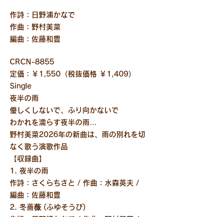
作詩：日野浦かなで
作曲：野村美菜
編曲：佐藤和豊
CRCN-8855
定価：￥1,550（税抜価格 ￥1,409）
Single
夜半の雨
優しくしないで、ふり向かないで
わかれを濡らす夜半の雨…
野村美菜2026年の新曲は、雨の別れを切
なく歌う演歌作品
【収録曲】
1. 夜半の雨
作詩：さくらちさと / 作曲：水森英夫 /
編曲：佐藤和豊
2. 冬薔
薇
(ふゆそうび)