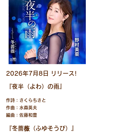
2026年7月8日 リリース!
『夜半（よわ）の雨』
作詩：さくらちさと
作曲：水森英夫
編曲：佐藤和豊
『冬薔
薇
（ふゆそうび）』