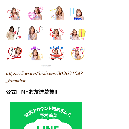
https://line.me/S/sticker/30363104?
_from=lcm
​公式LINEお友達募集!!