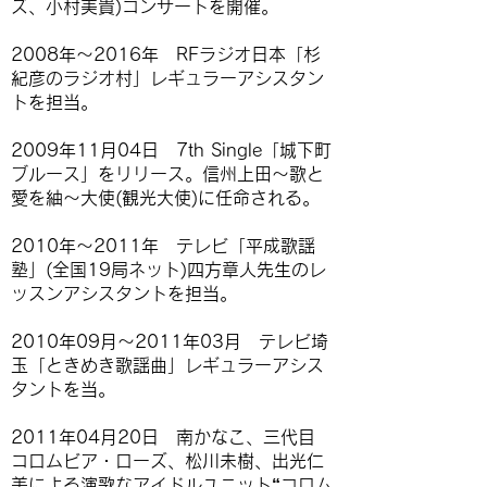
ズ、小村美貴)コンサートを開催。
2008年〜2016年 RFラジオ日本「杉
紀彦のラジオ村」レギュラーアシスタン
トを担当。
2009年11月04日 7th Single「城下町
ブルース」をリリース。信州上田〜歌と
愛を紬〜大使(観光大使)に任命される。
2010年〜2011年 テレビ「平成歌謡
塾」(全国19局ネット)四方章人先生のレ
ッスンアシスタントを担当。
2010年09月〜2011年03月 テレビ埼
玉「ときめき歌謡曲」レギュラーアシス
タントを当。
2011年04月20日 南かなこ、三代目
コロムビア・ローズ、松川未樹、出光仁
美による演歌なアイドルユニット“コロム