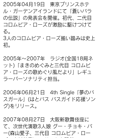
2005年04月19日 東京プリンスホテ
ル・ガーデンアイランドにて「蒼いバラ
の伝説」の発表会を開催。初代、二代目
コロムビア・ローズが激励に駆けつけて
る。
3人のコロムビア・ローズ揃い踏みは史上
初。
2005年〜2007年 ラジオ(全国18局ネ
ット)「まきのめぐみと三代目 コロムビ
ア・ローズの歌めぐり風だより」レギュ
ラーパーソナリティ担当。
2006年06月21日 4th Single「夢のバ
スガール」(はとバス バスガイド応援ソン
グ)をリリース。
2007年08月27日 大阪新歌舞伎座に
て、次世代演歌3人娘 グー・チョキ・パ
ー(森山愛子、三代目 コロムビア・ロー